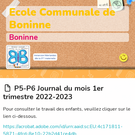
Ecole Communale de
Boninne
Boninne
P5-P6 Journal du mois 1er
trimestre 2022-2023
Pour consulter le travail des enfants, veuillez cliquer sur le
lien ci-dessous.
https://acrobat.adobe.com/id/urn:aaid:sc:EU:4c171811-
5871-4fcd-8e10-22b2d41ce4db